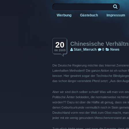
Werbung
Gästebuch
Impressum
20
Chinesische Verhältn
Stan_Mieruch
0
News
06 2009
Die Deutsche Regierung möchte das Internet Zensieren. B
Laienhaften Methoden!! Die ganze Aktion ist eh schon f
besser. Hier gewinnt sogar der Technische Blindgänge
das schon längst verendete Pferd setzt: „Aus den Aug
Aber wir sind doch selber schuld! Was will man von e
Politische Ämter bekleiden, die normalerweise nichtm
würden?? Dazu ist über die Hälfte alt genug, dass sie 
deren Geburtsurkunde vermutlich noch in Stein gemeiselt
Deutschland vorm rest der Welt zum Obst macht, man is
jeder mit ein wenig gesundem Menschenverstand an aus
Zum glück bleibt eines, und zwar die Garantie, dass di