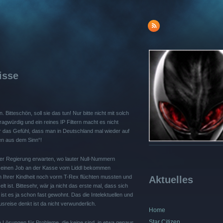
isse
itteschön, soll sie das tun! Nur bitte nicht mit solch
ragwürdig und ein reines IP Filtern macht es nicht
r das Gefühl, dass man in Deutschland mal wieder auf
en aus dem Sinn“!
iner Regierung erwarten, wo lauter Null-Nummern
al einen Job an der Kasse vom Liddl bekommen
in Ihrer Kindheit noch vorm T-Rex flüchten mussten und
Aktuelles
 ist. Bittesehr, wär ja nicht das erste mal, dass sich
t es ja schon fast gewohnt. Das die Intelektuellen und
reise denkt ist da nicht verwunderlich.
Home
Star Citizen
e Lösungen für Probleme, die keine sind, in etwa genaus