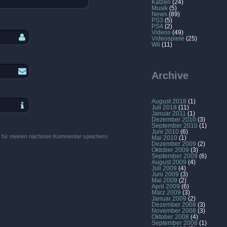
Katzen
(24)
Musik
(5)
News
(89)
PS3
(5)
PS4
(2)
Videos
(49)
Videospiele
(25)
Wii
(11)
Archive
August 2018
(1)
Juli 2018
(11)
Januar 2011
(1)
Dezember 2010
(3)
September 2010
(1)
Juni 2010
(6)
 für meinen nächsten Kommentar speichern.
Mai 2010
(1)
Dezember 2009
(2)
Oktober 2009
(3)
September 2009
(6)
August 2009
(4)
Juli 2009
(4)
Juni 2009
(3)
Mai 2009
(2)
April 2009
(6)
März 2009
(3)
Januar 2009
(2)
Dezember 2008
(3)
November 2008
(3)
Oktober 2008
(4)
September 2008
(1)