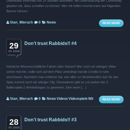
Downloads innerhalb von 24 Stunden aufstellen. Mit Unterstützung der Community
glauben sie, dass schaffen zu können. Wer mit helfen möchte kann auf folgenden
Banner klicken:
Stan_Mieruch
0
News
READ MORE
Don’t trust Rabbids!! #4
29
05 2008
Nützliche Wissenschaftliche Fakten über Hasen!! Wer noch ein witziges Video
sehen möchte, sollte sich auf dem Platz unbedingt mal die Credits in ruhe
anschauen. Nachdem man erfahren hat, wer alles so Verantwortlich war für das
Spiel, kommt noch ein witziger Clip. Desweiteren gibt es von jedem der 5
Ballerspiele 2 Verkleidungen zu gewinnen. Eine wenn […]
Stan_Mieruch
0
News
Videos
Videospiele
Wii
READ MORE
Don’t trust Rabbids!! #3
28
05 2008