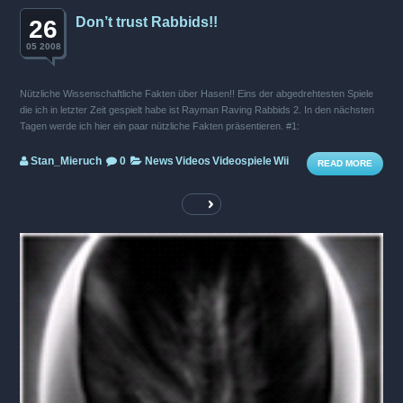
Don’t trust Rabbids!!
26
05 2008
Nützliche Wissenschaftliche Fakten über Hasen!! Eins der abgedrehtesten Spiele
die ich in letzter Zeit gespielt habe ist Rayman Raving Rabbids 2. In den nächsten
Tagen werde ich hier ein paar nützliche Fakten präsentieren. #1:
Stan_Mieruch
0
News
Videos
Videospiele
Wii
READ MORE