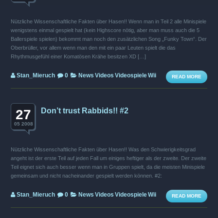
Nützliche Wissenschaftliche Fakten über Hasen!! Wenn man in Teil 2 alle Minispiele
wenigstens einmal gespielt hat (kein Highscore nötig, aber man muss auch die 5
Ballerspiele spielen) bekommt man noch den zusätzlichen Song „Funky Town“. Der
Oberbrüller, vor allem wenn man den mit ein paar Leuten spielt die das
Rhythmusgefühl einer Komatösen Krähe besitzen XD […]
Stan_Mieruch
0
News
Videos
Videospiele
Wii
READ MORE
Don’t trust Rabbids!! #2
27
05 2008
Nützliche Wissenschaftliche Fakten über Hasen!! Was den Schwierigkeitsgrad
angeht ist der erste Teil auf jeden Fall um einiges heftiger als der zweite. Der zweite
Teil eignet sich auch besser wenn man in Gruppen spielt, da die meisten Minispiele
gemeinsam und nicht nacheinander gespielt werden können. #2:
Stan_Mieruch
0
News
Videos
Videospiele
Wii
READ MORE