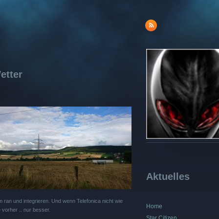
etter
Aktuelles
m ran und integrieren. Und wenn Telefonica nicht wie
Home
e vorher .. nur besser.
Star Citizen