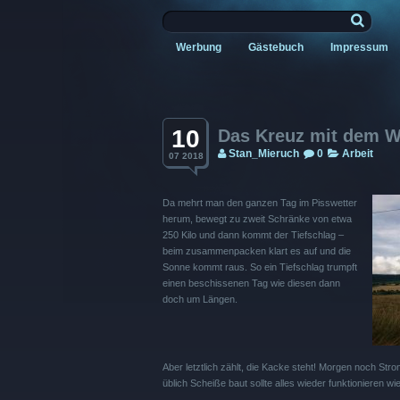
Werbung
Gästebuch
Impressum
10
Das Kreuz mit dem W
Stan_Mieruch
0
Arbeit
07 2018
Da mehrt man den ganzen Tag im Pisswetter
herum, bewegt zu zweit Schränke von etwa
250 Kilo und dann kommt der Tiefschlag –
beim zusammenpacken klart es auf und die
Sonne kommt raus. So ein Tiefschlag trumpft
einen beschissenen Tag wie diesen dann
doch um Längen.
Aber letztlich zählt, die Kacke steht! Morgen noch Stro
üblich Scheiße baut sollte alles wieder funktionieren wi