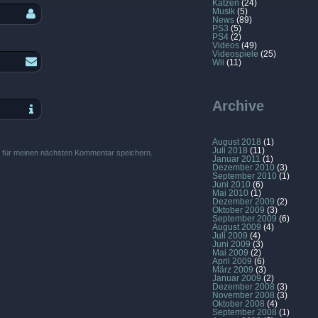
Katzen
(24)
Musik
(5)
News
(89)
PS3
(5)
PS4
(2)
Videos
(49)
Videospiele
(25)
Wii
(11)
Archive
August 2018
(1)
Juli 2018
(11)
 für meinen nächsten Kommentar speichern.
Januar 2011
(1)
Dezember 2010
(3)
September 2010
(1)
Juni 2010
(6)
Mai 2010
(1)
Dezember 2009
(2)
Oktober 2009
(3)
September 2009
(6)
August 2009
(4)
Juli 2009
(4)
Juni 2009
(3)
Mai 2009
(2)
April 2009
(6)
März 2009
(3)
Januar 2009
(2)
Dezember 2008
(3)
November 2008
(3)
Oktober 2008
(4)
September 2008
(1)