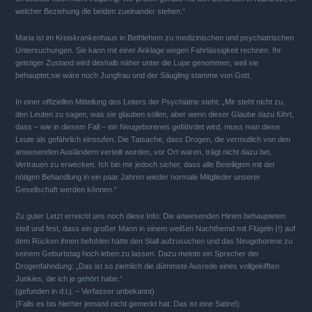
welcher Beziehung die beiden zueinander stehen.“
Maria ist im Kreiskrankenhaus in Bethlehem zu medizinischen und psychiatrischen
Untersuchungen. Sie kann mit einer Anklage wegen Fahrlässigkeit rechnen. Ihr
geistiger Zustand wird deshalb näher unter die Lupe genommen, weil sie
behauptet,sie wäre noch Jungfrau und der Säugling stamme von Gott.
In einer offiziellen Mitteilung des Leiters der Psychiatrie steht: „Mir steht nicht zu,
den Leuten zu sagen, was sie glauben sollen, aber wenn dieser Glaube dazu führt,
dass – wie in diesem Fall – ein Neugeborenes gefährdet wird, muss man diese
Leute als gefährlich einstufen. Die Tatsache, dass Drogen, die vermutlich von den
anwesenden Ausländern verteilt wurden, vor Ort waren, trägt nicht dazu bei,
Vertrauen zu erwecken. Ich bin mir jedoch sicher, dass alle Beteiligten mit der
nötigen Behandlung in ein paar Jahren wieder normale Mitglieder unserer
Gesellschaft werden können.“
Zu guter Letzt erreicht uns noch diese Info: Die anwesenden Hirten behaupteten
steif und fest, dass ein großer Mann in einem weißen Nachthemd mit Flügeln (!) auf
dem Rücken ihnen befohlen hätte den Stall aufzusuchen und das Neugeborene zu
seinem Geburtstag hoch leben zu lassen. Dazu meinte ein Sprecher der
Drogenfahndung: „Das ist so ziemlich die dümmste Ausrede eines vollgekifften
Junkies, die ich je gehört habe.“
(gefunden in d.t.j. – Verfasser unbekannt)
(Falls es bis hierher jemand nicht gemerkt hat: Das ist eine Satire!)