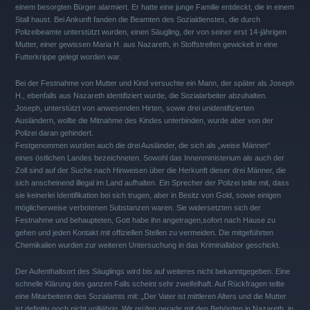
einem besorgten Bürger alarmiert. Er hatte eine junge Familie entdeckt, die in einem
Stall haust. Bei Ankunft fanden die Beamten des Sozialdienstes, die durch
Polizeibeamte unterstützt wurden, einen Säugling, der von seiner erst 14-jährigen
Mutter, einer gewissen Maria H. aus Nazareth, in Stoffstreifen gewickelt in eine
Futterkrippe gelegt worden war.
Bei der Festnahme von Mutter und Kind versuchte ein Mann, der später als Joseph
H., ebenfalls aus Nazareth identifiziert wurde, die Sozialarbeiter abzuhalten.
Joseph, unterstützt von anwesenden Hirten, sowie drei unidentifizierten
Ausländern, wollte die Mitnahme des Kindes unterbinden, wurde aber von der
Polizei daran gehindert.
Festgenommen wurden auch die drei Ausländer, die sich als „weise Männer“
eines östlichen Landes bezeichneten. Sowohl das Innenministerium als auch der
Zoll sind auf der Suche nach Hinweisen über die Herkunft dieser drei Männer, die
sich anscheinend illegal im Land aufhalten. Ein Sprecher der Polizei teilte mit, dass
sie keinerlei Identifikation bei sich trugen, aber in Besitz von Gold, sowie einigen
möglicherweise verbotenen Substanzen waren. Sie widersetzten sich der
Festnahme und behaupteten, Gott habe ihn angetragen,sofort nach Hause zu
gehen und jeden Kontakt mit offiziellen Stellen zu vermeiden. Die mitgeführten
Chemikalien wurden zur weiteren Untersuchung in das Kriminallabor geschickt.
Der Aufenthaltsort des Säuglings wird bis auf weiteres nicht bekanntgegeben. Eine
schnelle Klärung des ganzen Falls scheint sehr zweifelhaft. Auf Rückfragen teilte
eine Mitarbeiterin des Sozialamts mit: „Der Vater ist mittleren Alters und die Mutter
ist definitiv noch nicht volljährig. Wir prüfen gerade mit den Behörden in Nazareth, in